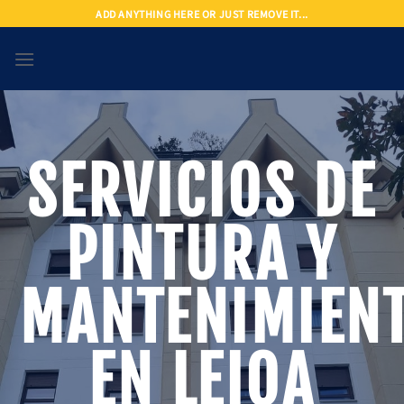
Saltar
ADD ANYTHING HERE OR JUST REMOVE IT...
al
contenido
SERVICIOS DE
PINTURA Y
MANTENIMIEN
EN LEIOA